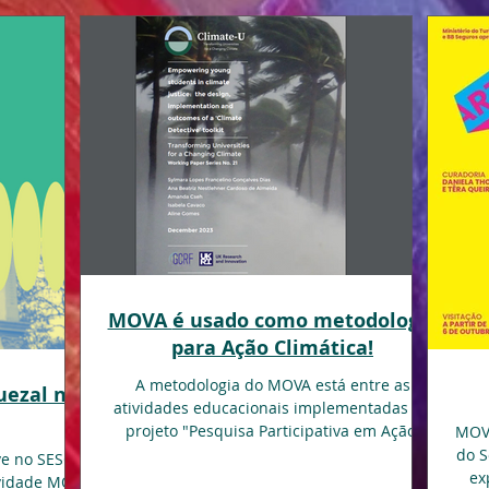
MOVA é usado como metodologia
para Ação Climática!
A metodologia do MOVA está entre as
ezal no
atividades educacionais implementadas no
projeto "Pesquisa Participativa em Ação:
MOV
Educação Para...
do S
ve no SESC
ex
vidade MOVA