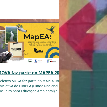
parte das...
OVA faz parte do MAPEA 2022
coletivo MOVA faz parte do MAPEA uma
iniciativa do FunBEA (Fundo Nacional
asileiro para Educação Ambiental) e o
Comitê da Bacia...