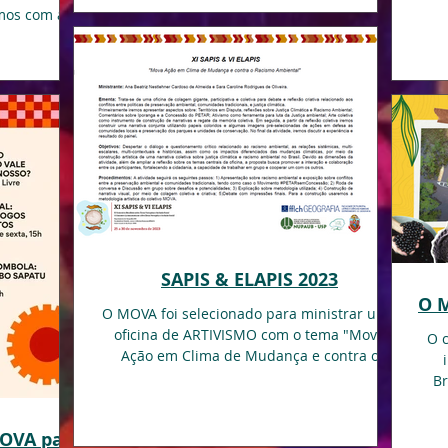
mos com a
SAPIS & ELAPIS 2023
O M
O MOVA foi selecionado para ministrar uma
oficina de ARTIVISMO com o tema "Mova
O 
Ação em Clima de Mudança e contra o
Racismo Ambiental" no...
Br
MOVA para