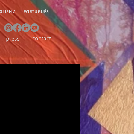
GLISH /
PORTUGUÊS
contact
press