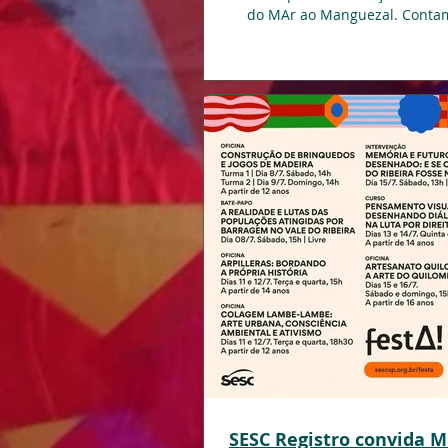
do MAr ao Manguezal. Conta
participação de...
SESC Registro convida 