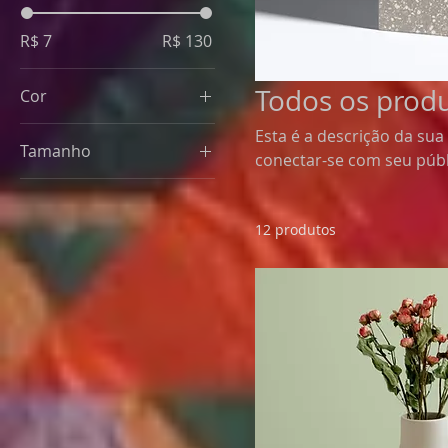
R$ 7
R$ 130
Todos os prod
Cor
Esta é a descrição da sua
Tamanho
conectar-se com seu públ
250 ml
500 ml
12 produtos
80 ml
Large
Medium
Small