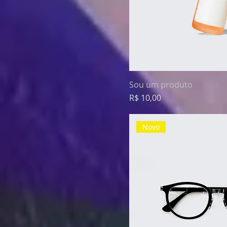
Sou um produto
Preço
R$ 10,00
Novo